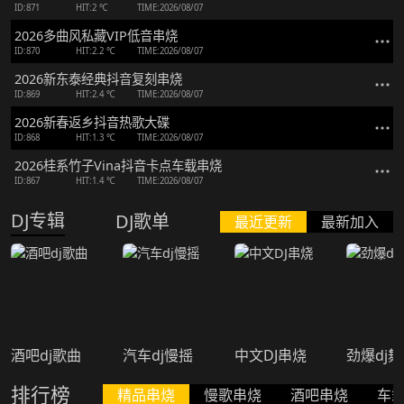
ID:871
HIT:2 ℃
TIME:2026/08/07
2026多曲风私藏VIP低音串烧
ID:870
HIT:2.2 ℃
TIME:2026/08/07
2026新东泰经典抖音复刻串烧
ID:869
HIT:2.4 ℃
TIME:2026/08/07
2026新春返乡抖音热歌大碟
ID:868
HIT:1.3 ℃
TIME:2026/08/07
2026桂系竹子Vina抖音卡点车载串烧
ID:867
HIT:1.4 ℃
TIME:2026/08/07
DJ专辑
DJ歌单
最近更新
最新加入
酒吧dj歌曲
汽车dj慢摇
中文DJ串烧
劲爆dj
排行榜
精品串烧
慢歌串烧
酒吧串烧
车