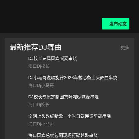
发布动态
最新推荐DJ舞曲
更多
DJ校长专属国宾喊麦串烧
海口Dj校长
DJ小马哥说唱旋律2026车载必备上头舞曲串烧
海口Dj小马哥
下一个
DJ校长专属定制国宾呀喏哒喊麦串烧
海口Dj校长
全网上头改编新歌一小时自驾连贯车载串烧
海口Dj小马哥
海口国宾总统包厢现场打碟越鼓串烧