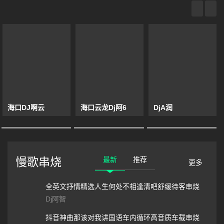
海口DJ啊云
海口云龙Dj阿6
DjA润
最新
推荐
慢歌串烧
更多
全英文抒情精选人生何处不相逢清吧舒缓待客串烧
Dj阿智
抖音神曲那该对我讲国语车内循环高音质车载串烧