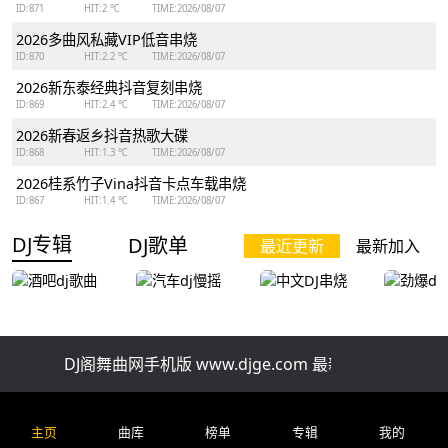
ID:871
HIT:2 ℃
TIME:2026/08/07
2026多曲风私藏VIP低音串烧
ID:870
HIT:2.2 ℃
TIME:2026/08/07
2026新东泰经典抖音复刻串烧
ID:869
HIT:2.4 ℃
TIME:2026/08/07
2026新春返乡抖音热歌大碟
ID:868
HIT:1.3 ℃
TIME:2026/08/07
2026桂系竹子Vina抖音卡点车载串烧
ID:867
HIT:1.4 ℃
TIME:2026/08/07
DJ专辑
DJ歌单
最近更新
最新加入
DJ阁舞曲网手机版 www.djge.com 最新好听免费下载
酒吧dj歌曲
汽车dj慢摇
中文DJ串烧
劲爆dj
主页
曲库
榜单
专辑
我的
排行榜
精品串烧
慢歌串烧
酒吧串烧
车