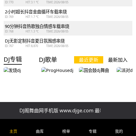
ID:770
HIT:3.1 ℃
TIME:2026/08/05
2小时超长抖音金曲循环车载串烧
ID:769
HIT:1.7 ℃
TIME:2026/08/05
90分钟抖音热歌独白情感车载串烧
ID:768
HIT:1.3 ℃
TIME:2026/08/05
DJ无影定制抖音夏日氛围感串烧
ID:767
HIT:8,870
TIME:2026/08/05
DJ专辑
DJ歌单
最近更新
最新加入
发烧dj
ProgHousedj
国会鼓dj舞曲
派对dj
DJ阁舞曲网手机版 www.djge.com 最新好听免费下载
排行榜
精品串烧
慢歌串烧
酒吧串烧
车
全网上头改编新歌一小时自驾连贯车载串烧
主页
曲库
榜单
专辑
我的
ID:202
HIT:40.9 ℃
TIME:2026/07/29