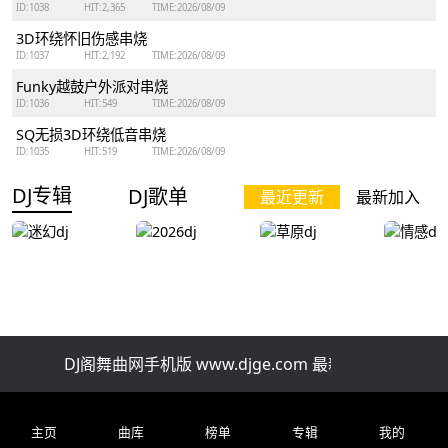
ID:1038
HIT:2,365
TIME:2026/08/09
3D环绕怀旧伤感串烧
ID:1037
HIT:2,192
TIME:2026/08/09
Funky越鼓户外派对串烧
ID:1036
HIT:549
TIME:2026/08/09
SQ无损3D环绕低音串烧
ID:1035
HIT:519
TIME:2026/08/09
DJ专辑
DJ歌单
最近更新
最新加入
迷幻dj
2026dj
草原dj
情感dj
DJ阁舞曲网手机版 www.djge.com 最新好听免费下载
排行榜
精品串烧
慢歌串烧
酒吧串烧
车
全网上头改编新歌一小时自驾连贯车载串烧
主页
曲库
榜单
专辑
我的
ID:202
HIT:70.8 ℃
TIME:2026/07/29