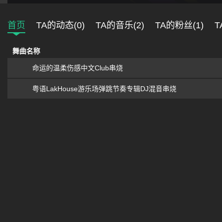
首页
TA的动态(0)
TA的音乐(2)
TA的粉丝(1)
T
舞曲名称
命运的温柔伤感中文Club串烧
粤语LakHouse游乐场弹跳节奏专辑DJ混音串烧