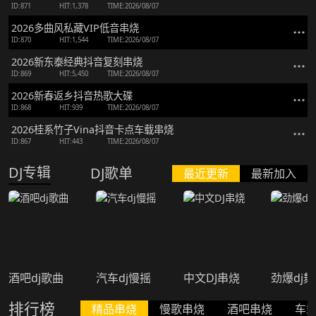
ID:871
HIT:1,378
TIME:2026/08/07
2026多曲风私藏VIP低音串烧
ID:870
HIT:1,544
TIME:2026/08/07
2026新东泰经典抖音复刻串烧
ID:869
HIT:5,450
TIME:2026/08/07
2026新春返乡抖音热歌大碟
ID:868
HIT:939
TIME:2026/08/07
2026桂系竹子Vina抖音卡点车载串烧
ID:867
HIT:443
TIME:2026/08/07
DJ专辑
DJ歌单
最近更新
最新加入
酒吧dj歌曲
汽车dj慢摇
中文DJ串烧
劲爆dj
排行榜
精品串烧
慢歌串烧
酒吧串烧
车