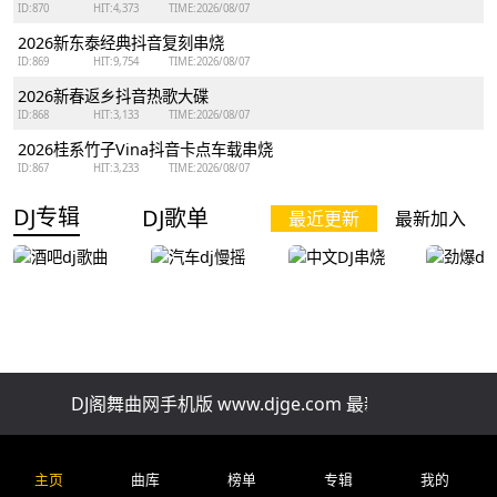
ID:870
HIT:4,373
TIME:2026/08/07
2026新东泰经典抖音复刻串烧
ID:869
HIT:9,754
TIME:2026/08/07
2026新春返乡抖音热歌大碟
ID:868
HIT:3,133
TIME:2026/08/07
2026桂系竹子Vina抖音卡点车载串烧
ID:867
HIT:3,233
TIME:2026/08/07
DJ专辑
DJ歌单
最近更新
最新加入
酒吧dj歌曲
汽车dj慢摇
中文DJ串烧
劲爆dj
DJ阁舞曲网手机版 www.djge.com 最新好听免费下载
排行榜
精品串烧
慢歌串烧
酒吧串烧
车
全网上头改编新歌一小时自驾连贯车载串烧
主页
曲库
榜单
专辑
我的
ID:202
HIT:49.5 ℃
TIME:2026/07/29