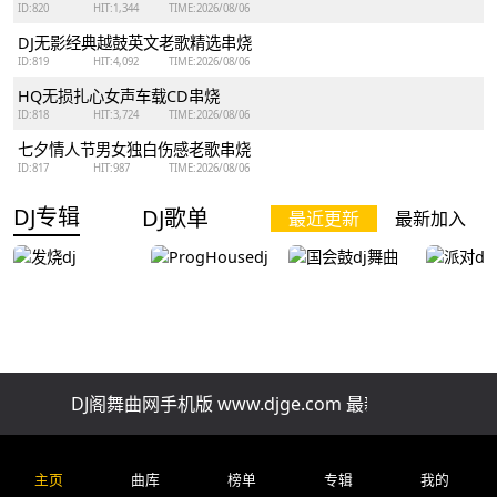
ID:820
HIT:1,344
TIME:2026/08/06
DJ无影经典越鼓英文老歌精选串烧
ID:819
HIT:4,092
TIME:2026/08/06
HQ无损扎心女声车载CD串烧
ID:818
HIT:3,724
TIME:2026/08/06
七夕情人节男女独白伤感老歌串烧
ID:817
HIT:987
TIME:2026/08/06
DJ专辑
DJ歌单
最近更新
最新加入
发烧dj
ProgHousedj
国会鼓dj舞曲
派对dj
DJ阁舞曲网手机版 www.djge.com 最新好听免费下载
排行榜
精品串烧
慢歌串烧
酒吧串烧
车
全网上头改编新歌一小时自驾连贯车载串烧
主页
曲库
榜单
专辑
我的
ID:202
HIT:45.1 ℃
TIME:2026/07/29