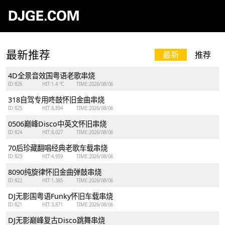
最新推荐
最新
推荐
4D全景音效国粤语老歌串烧
ID:826
HIT:1.4 ℃
TIME:2026/08/06
318自驾专用咚鼓怀旧金曲串烧
ID:825
HIT:8,894
TIME:2026/08/06
0506巅峰Disco中英文怀旧串烧
ID:824
HIT:8,027
TIME:2026/08/06
70后珍藏翻唱经典老歌车载串烧
ID:823
HIT:4,959
TIME:2026/08/06
8090纯旋律怀旧金曲弹鼓串烧
ID:822
HIT:1,385
TIME:2026/08/06
DJ无影国粤语Funky怀旧车载串烧
ID:821
HIT:3,871
TIME:2026/08/06
DJ无影巅峰复古Disco跳舞串烧