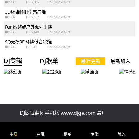
ID:1038
HIT:2,365
TIME:2026/08/09
3D环绕怀旧伤感串烧
ID:1037
HIT:2,192
TIME:2026/08/09
Funky越鼓户外派对串烧
ID:1036
HIT:2,649
TIME:2026/08/09
SQ无损3D环绕低音串烧
ID:1035
HIT:638
TIME:2026/08/09
DJ专辑
DJ歌单
最近更新
最新加入
迷幻dj
2026dj
草原dj
情感dj
DJ阁舞曲网手机版 www.djge.com 最新好听免费下载
排行榜
精品串烧
慢歌串烧
酒吧串烧
车
全网上头改编新歌一小时自驾连贯车载串烧
主页
曲库
榜单
专辑
我的
ID:202
HIT:71.2 ℃
TIME:2026/07/29