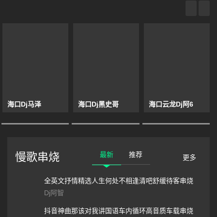
海口Dj马泽
海口Dj黑史哥
海口云龙Dj阿6
最新
推荐
慢歌串烧
更多
全英文抒情精选人生何处不相逢清吧舒缓待客串烧
Dj阿智
抖音神曲那该对我讲国语车内循环高音质车载串烧