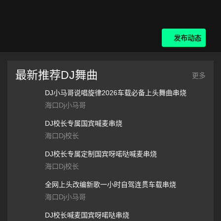
发布动态
最新推荐DJ舞曲
更多
DJ小马哥说唱旋律2026车载必备上头舞曲串烧
海口Dj小马哥
DJ校长专属国宾喊麦串烧
海口Dj校长
下一个
DJ校长专属定制国宾呀喏哒喊麦串烧
海口Dj校长
全网上头改编新歌一小时自驾连贯车载串烧
海口Dj小马哥
DJ校长喊麦国宾呀喏哒串烧