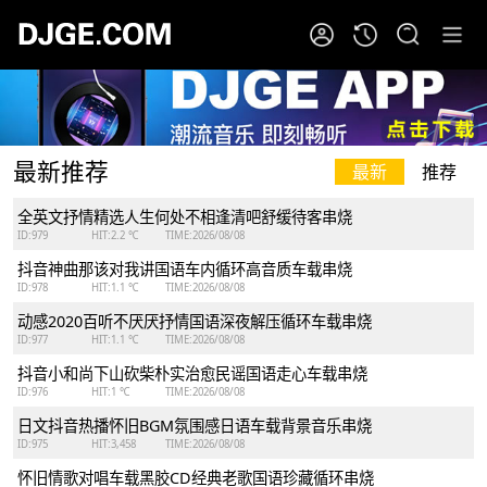
最新推荐
最新
推荐
全英文抒情精选人生何处不相逢清吧舒缓待客串烧
ID:979
HIT:2.2 ℃
TIME:2026/08/08
抖音神曲那该对我讲国语车内循环高音质车载串烧
ID:978
HIT:1.1 ℃
TIME:2026/08/08
动感2020百听不厌厌抒情国语深夜解压循环车载串烧
ID:977
HIT:1.1 ℃
TIME:2026/08/08
抖音小和尚下山砍柴朴实治愈民谣国语走心车载串烧
ID:976
HIT:1 ℃
TIME:2026/08/08
日文抖音热播怀旧BGM氛围感日语车载背景音乐串烧
ID:975
HIT:3,458
TIME:2026/08/08
怀旧情歌对唱车载黑胶CD经典老歌国语珍藏循环串烧