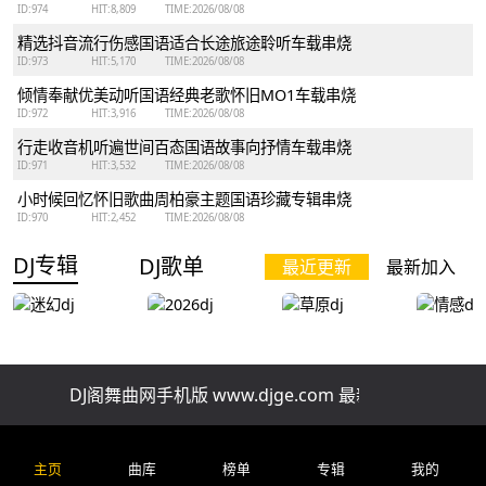
ID:974
HIT:8,809
TIME:2026/08/08
精选抖音流行伤感国语适合长途旅途聆听车载串烧
ID:973
HIT:5,170
TIME:2026/08/08
倾情奉献优美动听国语经典老歌怀旧MO1车载串烧
ID:972
HIT:3,916
TIME:2026/08/08
行走收音机听遍世间百态国语故事向抒情车载串烧
ID:971
HIT:3,532
TIME:2026/08/08
小时候回忆怀旧歌曲周柏豪主题国语珍藏专辑串烧
ID:970
HIT:2,452
TIME:2026/08/08
DJ专辑
DJ歌单
最近更新
最新加入
DJ阁舞曲网手机版 www.djge.com 最新好听免费下载
迷幻dj
2026dj
草原dj
情感dj
主页
曲库
榜单
专辑
我的
排行榜
精品串烧
慢歌串烧
酒吧串烧
车