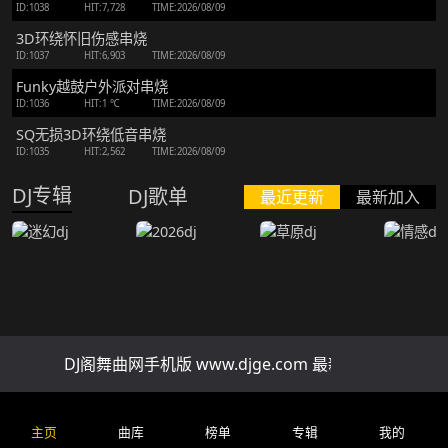
ID:1038
HIT:7,728
TIME:2026/08/09
3D环绕怀旧伤感串烧
ID:1037
HIT:6,903
TIME:2026/08/09
Funky越鼓户外派对串烧
ID:1036
HIT:1 ℃
TIME:2026/08/09
SQ无损3D环绕低音串烧
ID:1035
HIT:2,562
TIME:2026/08/09
DJ专辑
DJ歌单
最近更新
最新加入
迷幻dj
2026dj
草原dj
情感dj
DJ阁舞曲网手机版 www.djge.com 最新好听免费下载
排行榜
精品串烧
慢歌串烧
酒吧串烧
车
全网上头改编新歌一小时自驾连贯车载串烧
主页
曲库
榜单
专辑
我的
ID:202
HIT:75.8 ℃
TIME:2026/07/29