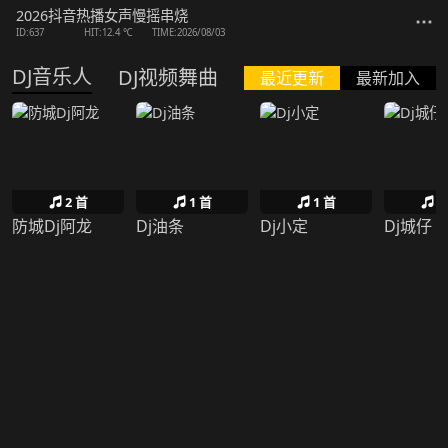
2026抖音热播女声慢摇串烧
ID:637
HIT:12.4 ℃
TIME:2026/08/03
DJ音乐人
DJ视频舞曲
最近更新
最新加入
2 首
1 首
1 首
1
防城Dj阿龙
Dj油条
Dj小定
Dj城仔