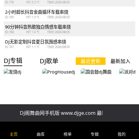
ID:770
HIT:3.3 ℃
TIME:2026/08/05
2小时超长抖音金曲循环车载串烧
ID:769
HIT:1.9 ℃
TIME:2026/08/05
90分钟抖音热歌独白情感车载串烧
ID:768
HIT:1.6 ℃
TIME:2026/08/05
DJ无影定制抖音夏日氛围感串烧
ID:767
HIT:1.1 ℃
TIME:2026/08/05
DJ专辑
DJ歌单
最近更新
最新加入
发烧dj
ProgHousedj
国会鼓dj舞曲
派对dj
DJ阁舞曲网手机版 www.djge.com 最新好听免费下载
排行榜
精品串烧
慢歌串烧
酒吧串烧
车
全网上头改编新歌一小时自驾连贯车载串烧
主页
曲库
榜单
专辑
我的
ID:202
HIT:42.2 ℃
TIME:2026/07/29