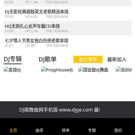
ID:820
HIT:1,344
TIME:2026/08/06
DJ无影经典越鼓英文老歌精选串烧
ID:819
HIT:4,092
TIME:2026/08/06
HQ无损扎心女声车载CD串烧
ID:818
HIT:3,724
TIME:2026/08/06
七夕情人节男女独白伤感老歌串烧
ID:817
HIT:987
TIME:2026/08/06
DJ专辑
DJ歌单
最近更新
最新加入
发烧dj
ProgHousedj
国会鼓dj舞曲
派对dj
DJ阁舞曲网手机版 www.djge.com 最新好听免费下载
排行榜
精品串烧
慢歌串烧
酒吧串烧
车
全网上头改编新歌一小时自驾连贯车载串烧
主页
曲库
榜单
专辑
我的
ID:202
HIT:45.1 ℃
TIME:2026/07/29